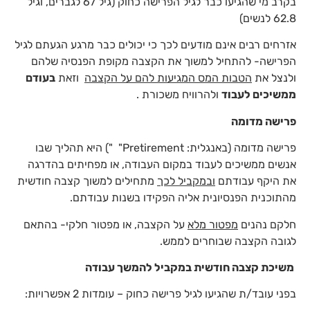
בקרב מי שהגיעו כבר לגיל הפרישה כחוק (גיל 67 לגברים, וגיל
62.8 לנשים)
אזרחים רבים אינם מודעים לכך כי יכולים כבר מרגע הגעתם לגיל
הפרישה- להתחיל למשוך את הקצבה מקופת הפנסיה שלהם
ולנצל את
הטבות המס המגיעות להם על הקצבה
וזאת
בעודם
ממשיכים לעבוד
ולהרוויח משכורת .
פרישה מדומה
פרישה מדומה (באנגלית: Pretirement" ") היא תהליך שבו
אנשים ממשיכים לעבוד במקום העבודה, או מפחיתים בהדרגה
את היקף עבודתם
ובמקביל לכך
מתחילים למשוך קצבה חודשית
מהתוכנית הפנסיונית אליה הפקידו בשנות עבודתם.
חלקם נהנים
מפטור מלא
על הקצבה, או מפטור חלקי- בהתאם
לגובה הקצבה שבוחרים לממש.
משיכת קצבה חודשית במקביל להמשך עבודה
בפני עובד/ת שהגיעו לגיל פרישה כחוק – עומדות 2 אפשרויות: