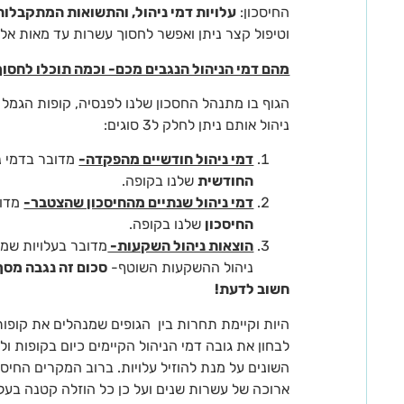
החיסכון:
עלויות דמי ניהול, והתשואות המתקבלות
וטיפול קצר ניתן ואפשר לחסוך עשרות עד מאות אלפ
מהם דמי הניהול הנגבים מכם- וכמה תוכלו לחסו
הגוף בו מתנהל החסכון שלנו לפנסיה, קופות הגמל
ניהול אותם ניתן לחלק ל3 סוגים:
דמי ניהול חודשיים מהפקדה-
מדובר בדמי נ
החודשית
שלנו בקופה.
דמי ניהול שנתיים מהחיסכון שהצטבר-
מדוב
החיסכון
שלנו בקופה.
הוצאות ניהול השקעות-
מדובר בעלויות שמע
ניהול ההשקעות השוטף-
סכום זה נגבה מסך
חשוב לדעת!
היות וקיימת תחרות בין הגופים שמנהלים את קופות 
לבחון את גובה דמי הניהול הקיימים כיום בקופות ול
השונים על מנת להוזיל עלויות. ברוב המקרים החיסכ
ארוכה של עשרות שנים ועל כן כל הוזלה קטנה בעלו