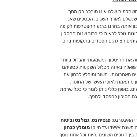
השתלמות שלנו אינו מורכב רק מסך
שנשלם לאורך השנים. הכספים שאנו
כון אותה בחרנו ברגע ההצטרפות לקופה.
 התשואה ב20 השנים האחרונות נוכל לראות כי ברוב שנות החסכון
לעיתים הציגו גם הפסדים בתקופות בהם
ה את החיסכון המשמעותי והגדול ביותר
 השאלה באיזה מסלול השקעות כספיהם
ם האחרונות. חשוב ומומלץ לבחון את
ן מותאמת לאופי האישי של החוסך,
ם. באופן כללי ניתן לומר כי ככל שרמת
 גם הסיכון להפסד ולהפך.
י האינטרנט:
פנסיה נט, גמל נט וביטוח
ועד היום!
מומלץ לבחון
ין הגופים השונים ,היות וכל אחוז נוסף