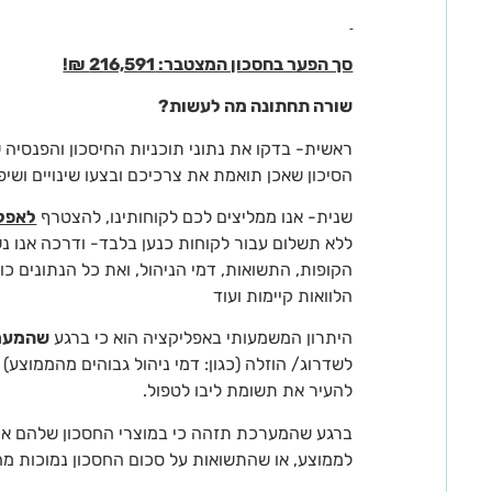
סך הפער בחסכון המצטבר: 216,591 ₪!
שורה תחתונה מה לעשות?
ראשית- בדקו את נתוני תוכניות החיסכון והפנסיה 
הסיכון שאכן תואמת את צרכיכם ובצעו שינויים ושי
שנית- אנו ממליצים לכם לקוחותינו, להצטרף
לאפלי
ללא תשלום עבור לקוחות כנען בלבד- ודרכה אנו נש
הקופות, התשואות, דמי הניהול, ואת כל הנתונים כול
הלוואות קיימות ועוד
היתרון המשמעותי באפליקציה הוא כי ברגע
שהמערכ
לשדרוג/ הוזלה (כגון: דמי ניהול גבוהים מהממוצ
להעיר את תשומת ליבו לטפול.
ברגע שהמערכת תזהה כי במוצרי החסכון שלהם אתם
לממוצע, או שהתשואות על סכום החסכון נמוכות 