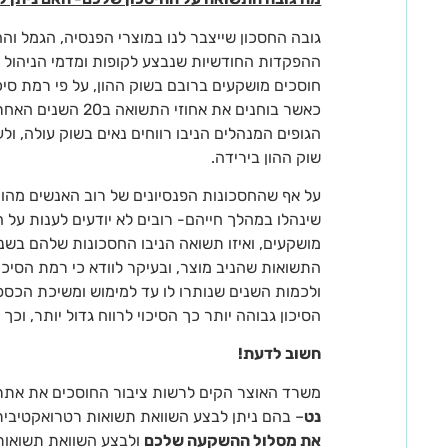
גובה החסכון שייצבר לנו במוצרי הפנסיה, הגמל וה
ההפקדות החודשיות שנבצע לקופות ומדמי הניהול 
חוסכים מושקעים ברובם בשוק ההון, על פי רמת סי
כאשר בוחנים את אחוזי
הגופים המנהלים הניבו רווחים נאים בשוק עולה, ו
שוק ההון בירידה.
על אף שהחסכונות הפנסיונים של רוב האנשים מהוו
שינהלו במהלך חייהם- רובים לא יודעים לענות על
מושקעים, ואיזו תשואה הניבו החסכונות שלהם בשני
התשואות שהניב מוצר, ובעיקר לוודא כי רמת הסיכו
ולכמות השנים שנותרו לו עד למימוש ומשיכת הכספי
הסיכון גבוהה יותר כך הסיכוי לרווח גדול יותר, וכך
חשוב לדעת!
משרד האוצר הקים לרשות ציבור החוסכים את אתר
נט
– בהם ניתן לבצע השוואת תשואות רטרואקטיבית משנת 1999 
את מסלול ההשקעה שלכם
ולבצע השוואת תשואות ב