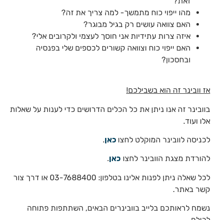
זאת?
מהו ייפוי כוח מתמשך- למה צריך את זה?
האם צוואה עושים רק בגיל מבוגר?
איזה צרות עתידיות אני חוסך לעצמי ולקרובים אלי?
האם ייפוי כוח וצוואה קשורים לכספים שלי בפנסיה
ובחסכון?
אז וובינר זה הוא בשבילכם!
בוובינר זה אנו ניתן את כל הכלים הדרושים כדי לענות על שאלות
אלו ועוד.
לכניסה לוובינר המוקלט לחצו
כאן
.
להורדת מצגת הוובינר לחצו
כאן
.
לכל שאלה ניתן לפנות אלינו בטלפון: 03-7688400 או דרך צור
קשר באתר.
נשמח לראותכם בלייב בוובינרים הבאים, השתתפות פתוחה
לכולם.