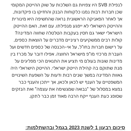
לנפילת SVB היו צפויות גם השלכות על שוק ההייטק המקומי
שכן חברות רבות נמנו כלקוחות הבנק והחזיקו בו פיקדונות,
אך לאחר הפאניקה הראשונית נראה שהחשיפה היא מינורית
וההייטק הישראלי לא ייפגע מנפילתו. עם זאת, האם ההייטק
הישראלי ישאר גם חסין בעקבות הטלטלה שחווה המדינה?
קולות רבים ממשקיעים רציניים מדברים על הוצאות כספים,
על רישום חברות בחו"ל, על אי-הכנסה של כספים חדשים ועל
העברת מרכזי מו"פ מישראל החוצה. אפילו דובר על מכרז בין
מדינות שונות בעולם מי תציע את התנאים הכי מפליגים על
מנת שתוקם בה קהילת הייטק ישראלי. ההייטק הישראלי היה
גאוות המדינה במשך שנים רבות ודעות על השפעת השינויים
המשפטיים על הענף יש לכאן ולכאן, אך ייתכן והענף כבר
נמצא במסלול של "נבואה שמגשימה את עצמה" ואת הנזקים
שסופג כעת הענף ייקח הרבה מאוד זמן כבר לתקן.
סיכום רבעון 1 לשנת 2023 בגמל ובהשתלמות: