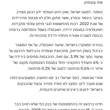
ואת עוצמתן.
כאמור, למעט ישראל, שוק ההון העולמי ידע רבעון מצויין,
בעיקר בינואר ובמרץ, אשר מתקן חלק לא מבוטל מהירידות
של שנת 2022. רבות מהחששות לגבי מיתון עולמי מתבדות,
האינפלציה במגמת ירידה, האבטלה בשפל והמלחמה ברוסיה
נכנסה לשגרה אפורה והחלה לרדת מהכותרות.
בגזרת המאקרו בישראל, שיעור האבטלה, על אף המשבר
כביכול בשוק ההייטק, מתכווצת ועומדת נכון לסוף הרבעון על
שיעור נמוך של 3.9%. עם זאת, ההכנסות ממיסים בירידה של
כ-6% והעודף התקציבי החל במגמת הצטמקות מקצב של
איזור ה-0.6% מהתוצר לקצב של 0.2% מהתוצר.
אחרי שכאמור, כסף ישראלי רב יצא החוצה, המשקיעים למדו
שגם מעבר לים, המצב לא תמיד מזהיר ובעוד שהבנקים
בישראל ידועים כיציבים ואיתנים פיננסית,
חזינו ברבעון זה בהתמוטטות של בנק כפי שלא ראינו כבר
קרוב ל-15 שנה מאז המשבר הגדול של 2008. סביבת