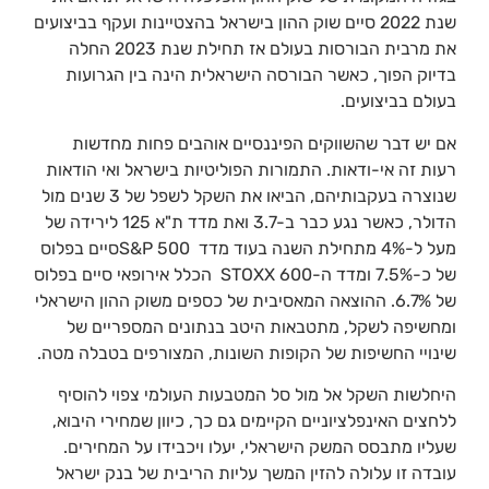
שנת 2022 סיים שוק ההון בישראל בהצטיינות ועקף בביצועים
את מרבית הבורסות בעולם אז תחילת שנת 2023 החלה
בדיוק הפוך, כאשר הבורסה הישראלית הינה בין הגרועות
בעולם בביצועים.
אם יש דבר שהשווקים הפיננסיים אוהבים פחות מחדשות
רעות זה אי-ודאות. התמורות הפוליטיות בישראל ואי הודאות
שנוצרה בעקבותיהם, הביאו את השקל לשפל של 3 שנים מול
הדולר, כאשר נגע כבר ב-3.7 ואת מדד ת"א 125 לירידה של
מעל ל-4% מתחילת השנה בעוד מדד S&P 500סיים בפלוס
של כ-7.5% ומדד ה-STOXX 600 הכלל אירופאי סיים בפלוס
של 6.7%. ההוצאה המאסיבית של כספים משוק ההון הישראלי
ומחשיפה לשקל, מתטבאות היטב בנתונים המספריים של
שינויי החשיפות של הקופות השונות, המצורפים בטבלה מטה.
היחלשות השקל אל מול סל המטבעות העולמי צפוי להוסיף
ללחצים האינפלציוניים הקיימים גם כך, כיוון שמחירי היבוא,
שעליו מתבסס המשק הישראלי, יעלו ויכבידו על המחירים.
עובדה זו עלולה להזין המשך עליות הריבית של בנק ישראל