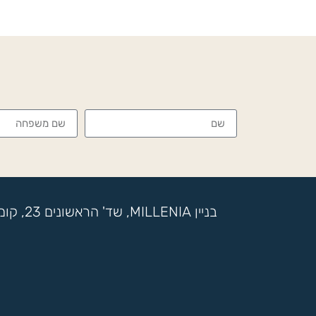
בניין MILLENIA, שד' הראשונים 23, קומה 17, מתחם SOK, ראשון לציון, ת.ד 7722 בני ברק | טלפון: