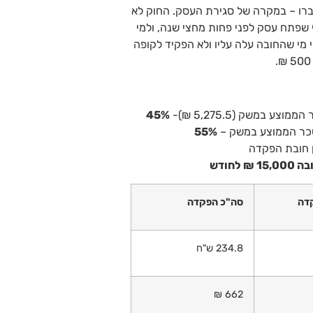
ו – במקרה של סגירת העסק. החוק לא
מאים מתחת לגיל 21 או מעל גיל 60, למי שפתח עסק לפני פחות מחצי שנה, ולמי
קחת בחשבון כי מי שהחובה עלה עליו ולא הפקיד לקופה
במשק (5,275.5 ₪)-
45%
כר הממוצע במשק –
55%
חודש
דה
סה"כ הפקדה
234.8 ש"ח
662 ₪