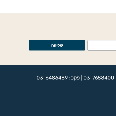
שליחה
03-7688400
| פקס:
03-6486489