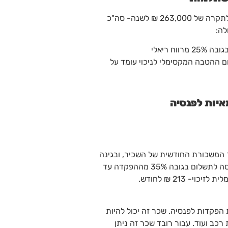
עצמאי יוכל להפקיד עד 7% מהכנסתו החייבת ועד לתקרה של 263,000 ₪ לשנה- סה"כ
ח ריאלי
רת. סכום ההטבה המקסימלי לניכוי עומד על
איות לפנסיה
 המשכורת החודשית של השכיר, ובגינה
תינתן הטבת מס מסוג זיכוי בה יוקטן גובה מס הכנסה לתשלום בגובה 35% מההפקדה עד
 הפקדות לפנסיה. שכר זה יכול להיות
רכב ועוד. עבור רובד שכר זה ניתן