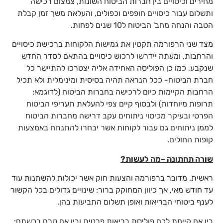
מחירים וכיסויים בין חברות הביטוח השונות, צמצום רכישה
ותשלום עבור כיסויים חופפים וכפולים, והעלאת משך זמן קבלת
הטבה והנחה מחב' הביטוח ל10 שנים לפחות.
מצד שני הרפורמה תקטין את גמישות הלקוחות ברכישת כיסויים
והרחבות, ומעתה יידרשו לרכוש כיסויים בהתאם לסדר החדש
שנקבע, כמו כן הפוליסה האחידה אליה יצטרכו להתיישר כל
חברת הביטוח- ככל הנראה תהיה בסיסית ומינימלית ולא תכיל
הרחבות הקיימות כיום לרכישה בחברות הביטוח (לדוגמא:
תרופות מיוחדות) ולבסוף קיים צפי להעלאת תעריפי הביטוח
הפרטי ובעיקר מכיסוי ניתוחים עקב דרישה מחברות הביטוח
לממן ניתוחים גם עבור לקוחות אשר יבחרו להתנתח באמצעות
קופות החולים.
שורה תחתונה –מה לעשות?
ראשית, מדובר ברפורמה והצעות חוק אשר יכולות להשתנות עוד
עד חודש מאי, אך כיוון המחוקק ברור: שינויים גדולים בכל הקשור
לענף ביטוחי הבריאות ואופן תשלום התביעות בהן.
בין אם קיימת לכם פוליסת בריאות פרטית ובין אם טרם רכשתם: