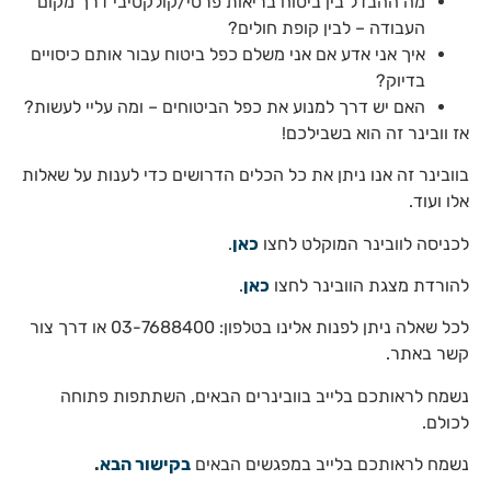
מה ההבדל בין ביטוח בריאות פרטי/קולקטיבי דרך מקום
העבודה – לבין קופת חולים?
איך אני אדע אם אני משלם כפל ביטוח עבור אותם כיסויים
בדיוק?
האם יש דרך למנוע את כפל הביטוחים – ומה עליי לעשות?
אז וובינר זה הוא בשבילכם!
בוובינר זה אנו ניתן את כל הכלים הדרושים כדי לענות על שאלות
אלו ועוד.
לכניסה לוובינר המוקלט לחצו
כאן
.
להורדת מצגת הוובינר לחצו
כאן
.
לכל שאלה ניתן לפנות אלינו בטלפון: 03-7688400 או דרך צור
קשר באתר.
נשמח לראותכם בלייב בוובינרים הבאים, השתתפות פתוחה
לכולם.
נשמח לראותכם בלייב במפגשים הבאים
בקישור הבא
.