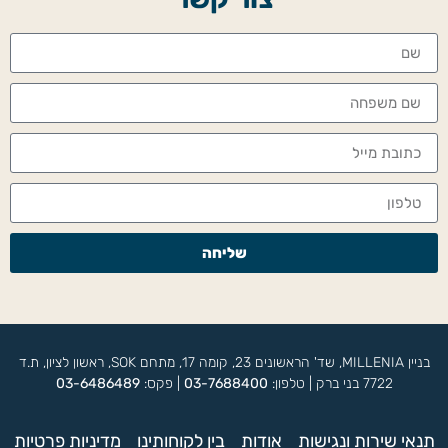
שליחה
בניין MILLENIA, שד' הראשונים 23, קומה 17, מתחם SOK, ראשון לציון, ת.ד
7722 בני ברק | טלפון:
03-7688400
| פקס:
03-6486489
תנאי שירות ונגישות
אודות
בין לקוחותינו
מדיניות פרטיות