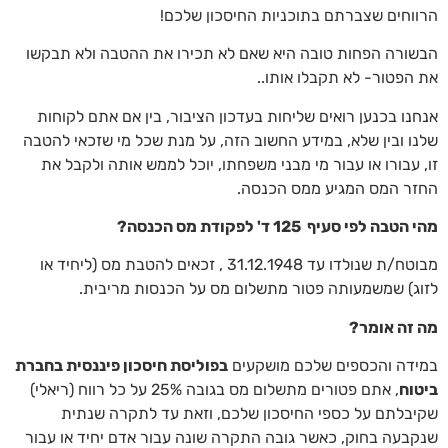
הרווחים שצברתם בתוכניות החיסכון שלכם!
הבשורה הפחות טובה היא שאם לא תכירו את ההטבה ולא תבקשו
את הפטור- לא תקבלו אותו..
אנחנו בכנען רואים שליחות בעדכון הציבור, בין אם אתם לקוחות
שלנו ובין שלא, במידע החשוב הזה, על מנת שכל מי שזכאי להטבה
זו, עבורו או עבור מי מבני משפחתו, יוכל לממש אותה ולקבל את
החזר המס המגיע ממס הכנסה.
מהי הטבה לפי סעיף 125 ד' לפקודת מס הכנסה?
מבוטח/ת שנולדו עד 31.12.1948 , זכאים להטבת מס (ליחיד או
לזוג) שמשמעותה פטור מתשלום מס על הכנסות מריבית.
מה זה אומר?
במידה והכספים שלכם מושקעים
בפוליסת חיסכון פיננסית בחברת
ביטוח
, אתם פטורים מתשלום מס בגובה 25% על כל רווח (ריאלי)
שקיבלתם על כספי החיסכון שלכם, וזאת עד לתקרה שנתית
שנקבעה בחוק, כאשר גובה התקרה שונה עבור אדם יחיד או עבור