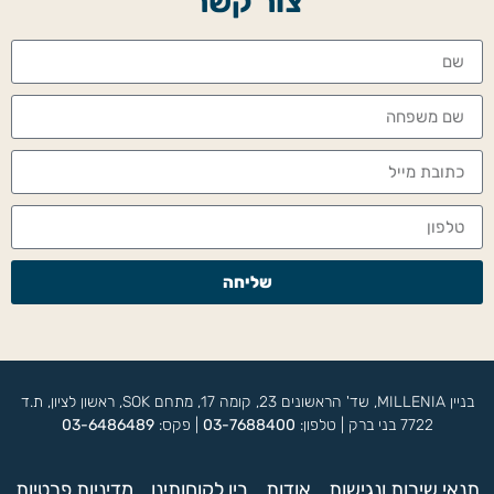
צור קשר
שליחה
בניין MILLENIA, שד' הראשונים 23, קומה 17, מתחם SOK, ראשון לציון, ת.ד
7722 בני ברק | טלפון:
03-7688400
| פקס:
03-6486489
תנאי שירות ונגישות
אודות
בין לקוחותינו
מדיניות פרטיות