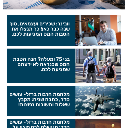
וובינר: שכירים ועצמאים, סוף
שנה כבר כאן! כך תנצלו את
הטבות המס המגיעות לכם.
2023-11-30
בני 75 ומעלה? הנה הטבת
המס שכנראה לא ידעתם
שמגיעה לכם.
2023-11-14
מלחמת חרבות ברזל- עושים
סדר, כתבה שניה: מקבץ
שאלות ותשובות נפוצות!
2023-11-02
מלחמת חרבות ברזל- עושים
סדר: מי ישלם לכם פיצוי על