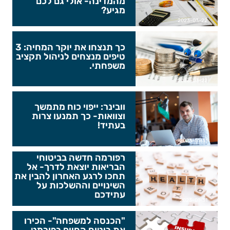
מהמדינה- אולי גם לכם
מגיע?
2023-03-22
כך תנצחו את יוקר המחיה: 3
טיפים מנצחים לניהול תקציב
משפחתי.
2023-03-22
וובינר: ייפוי כוח מתמשך
וצוואות- כך תמנעו צרות
בעתיד!
2023-01-31
רפורמה חדשה בביטוחי
הבריאות יוצאת לדרך- אל
תחכו לרגע האחרון להבין את
השינויים וההשלכות על
עתידכם
2023-01-31
"הכנסה למשפחה"- הכירו
את ביטוח החיים בפורמט