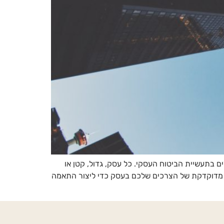
וצת כנען! אנו מתמחים בתחום כבר למעלה מ- 50 שנה ונחשבים למובילים בתעשיית הביטוח העסקי. כל עסק, גדול, קטן או
נה מדוקדקת של הצרכים שלכם בעסק כדי ליצור התאמה