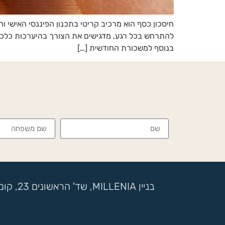
חיסכון כסף הוא מרכיב קריטי בתכנון הפיננסי האישי ו
להתרחש בכל רגע, מדגישים את הצורך בהיערכות כלכלית
בנוסף למשכורת החודשית […]
בניין MILLENIA, שד' הראשונים 23, קומה 17, מתחם SOK, ראשון לציון, ת.ד 7722 בני ברק | טלפון: