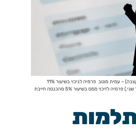
לקוחות יקרים, מצ"ב היערכות לקראת תום שנת המס 2024 מאת רו"ח צביקה משבנק: עצמאי (לרבות גמלאי שמקבל פנסיה/קצבה) – עמית מוטב פרמיה לניכוי בשיעור 11%
מהכנסה חייבת עד 9,700 ₪ לחודש (רובד ראשון.) פרמיה לניכוי בשיעור 11% מהכנסה חייבת נוספת עד 9,700 ₪ לחודש (רובד שני.) פרמיה לזיכוי ממס בשיעור 5% מהכנסה חייבת
תלמות