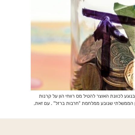
ח ער בתקשורת בנוגע לתוכניות משרד האוצר, באמצעות חוק ההסדרים לשנת 2025 , ובמיוחד בנוגע לכוונת האוצר להטיל מס רווחי הון על קרנות
הממשלתי שנובע ממלחמת "חרבות ברזל" . עם זאת,