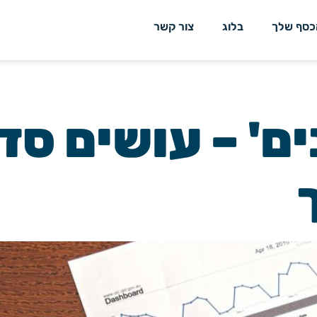
כסף שלך
בלוג
צור קשר
נים' – עושים ס