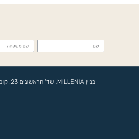
בניין MILLENIA, שד' הראשונים 23, קומה 17, מתחם SOK, ראשון לציון, ת.ד 7722 בני ברק | טלפון: