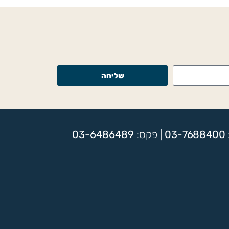
שליחה
03-7688400
| פקס:
03-6486489