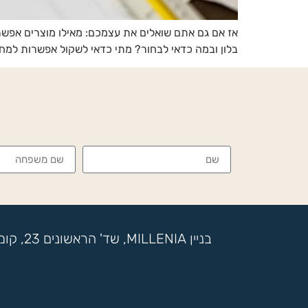
אז אם גם אתם שואלים את עצמכם: מאילו מוצרים אפשר
בלון ובמה כדאי לבחור? מתי כדאי לשקול אפשרות למחז
בניין MILLENIA, שד' הראשונים 23, קומה 17, מתחם SOK, ראשון לציון, ת.ד 7722 בני ברק | טלפון: