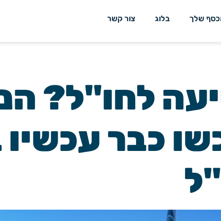
כסף שלך
בלוג
צור קשר
עה לחו"ל? הנ
ו כבר עכשיו ב
"ל