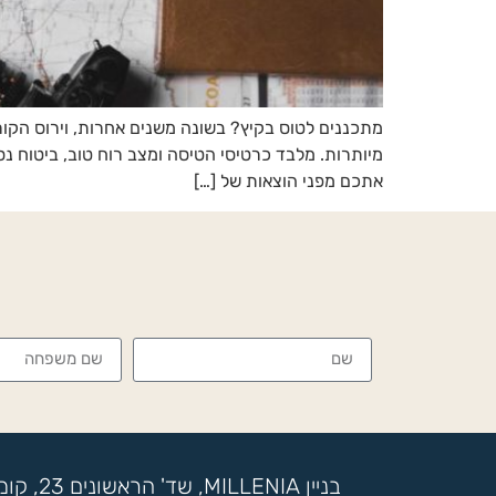
מתכננים לטוס בקיץ? בשונה משנים אחרות, וירוס הקו
מיותרות. מלבד כרטיסי הטיסה ומצב רוח טוב, ביטוח נ
אתכם מפני הוצאות של […]
בניין MILLENIA, שד' הראשונים 23, קומה 17, מתחם SOK, ראשון לציון, ת.ד 7722 בני ברק | טלפון: