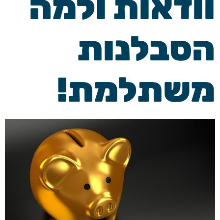
וודאות ולמה
הסבלנות
משתלמת!