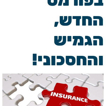
בפורמט
החדש,
הגמיש
והחסכוני!